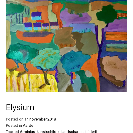
Elysium
Posted on
14 november 2018
Posted in
Aarde
Tagged
Arminius
,
kunstschilder
,
landschap
,
schilderij