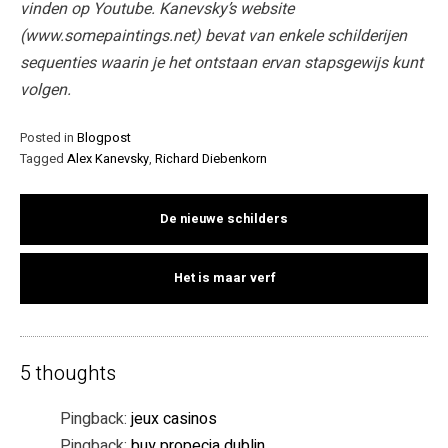
vinden op Youtube. Kanevsky’s website
(www.somepaintings.net) bevat van enkele schilderijen
sequenties waarin je het ontstaan ervan stapsgewijs kunt
volgen.
Posted in
Blogpost
Tagged
Alex Kanevsky
,
Richard Diebenkorn
De nieuwe schilders
Het is maar verf
5 thoughts
Pingback:
jeux casinos
Pingback:
buy propecia dublin